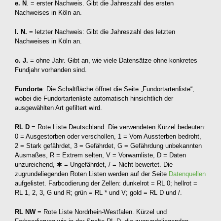
e. N
. = erster Nachweis. Gibt die Jahreszahl des ersten
Nachweises in Köln an.
l. N.
= letzter Nachweis: Gibt die Jahreszahl des letzten
Nachweises in Köln an.
o. J.
= ohne Jahr. Gibt an, wie viele Datensätze ohne konkretes
Fundjahr vorhanden sind.
Fundorte
: Die Schaltfläche öffnet die Seite „Fundortartenliste“,
wobei die Fundortartenliste automatisch hinsichtlich der
ausgewählten Art gefiltert wird.
RL D
= Rote Liste Deutschland. Die verwendeten Kürzel bedeuten:
0 = Ausgestorben oder verschollen, 1 = Vom Aussterben bedroht,
2 = Stark gefährdet, 3 = Gefährdet, G = Gefährdung unbekannten
Ausmaßes, R = Extrem selten, V = Vorwarnliste, D = Daten
unzureichend, ✱ = Ungefährdet, / = Nicht bewertet. Die
zugrundeliegenden Roten Listen werden auf der Seite
Datenquellen
aufgelistet. Farbcodierung der Zellen: dunkelrot = RL 0; hellrot =
RL 1, 2, 3, G und R; grün = RL * und V; gold = RL D und /.
RL NW
= Rote Liste Nordrhein-Westfalen. Kürzel und