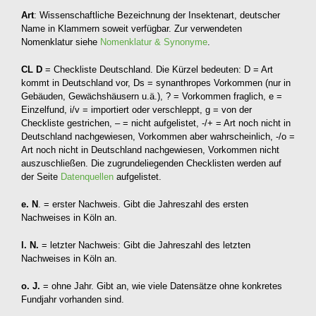
Art
: Wissenschaftliche Bezeichnung der Insektenart, deutscher
Name in Klammern soweit verfügbar. Zur verwendeten
Nomenklatur siehe
Nomenklatur & Synonyme
.
CL D
= Checkliste Deutschland. Die Kürzel bedeuten: D = Art
kommt in Deutschland vor, Ds = synanthropes Vorkommen (nur in
Gebäuden, Gewächshäusern u.ä.), ? = Vorkommen fraglich, e =
Einzelfund, i/v = importiert oder verschleppt, g = von der
Checkliste gestrichen, – = nicht aufgelistet, -/+ = Art noch nicht in
Deutschland nachgewiesen, Vorkommen aber wahrscheinlich, -/o =
Art noch nicht in Deutschland nachgewiesen, Vorkommen nicht
auszuschließen. Die zugrundeliegenden Checklisten werden auf
der Seite
Datenquellen
aufgelistet.
e. N
. = erster Nachweis. Gibt die Jahreszahl des ersten
Nachweises in Köln an.
l. N.
= letzter Nachweis: Gibt die Jahreszahl des letzten
Nachweises in Köln an.
o. J.
= ohne Jahr. Gibt an, wie viele Datensätze ohne konkretes
Fundjahr vorhanden sind.