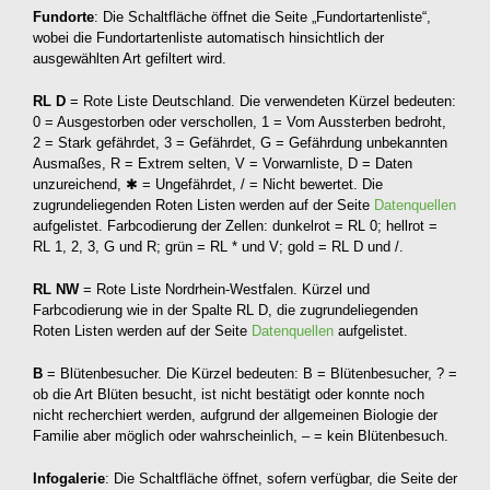
Fundorte
: Die Schaltfläche öffnet die Seite „Fundortartenliste“,
wobei die Fundortartenliste automatisch hinsichtlich der
ausgewählten Art gefiltert wird.
RL D
= Rote Liste Deutschland. Die verwendeten Kürzel bedeuten:
0 = Ausgestorben oder verschollen, 1 = Vom Aussterben bedroht,
2 = Stark gefährdet, 3 = Gefährdet, G = Gefährdung unbekannten
Ausmaßes, R = Extrem selten, V = Vorwarnliste, D = Daten
unzureichend, ✱ = Ungefährdet, / = Nicht bewertet. Die
zugrundeliegenden Roten Listen werden auf der Seite
Datenquellen
aufgelistet. Farbcodierung der Zellen: dunkelrot = RL 0; hellrot =
RL 1, 2, 3, G und R; grün = RL * und V; gold = RL D und /.
RL NW
= Rote Liste Nordrhein-Westfalen. Kürzel und
Farbcodierung wie in der Spalte RL D, die zugrundeliegenden
Roten Listen werden auf der Seite
Datenquellen
aufgelistet.
B
= Blütenbesucher. Die Kürzel bedeuten: B = Blütenbesucher, ? =
ob die Art Blüten besucht, ist nicht bestätigt oder konnte noch
nicht recherchiert werden, aufgrund der allgemeinen Biologie der
Familie aber möglich oder wahrscheinlich, – = kein Blütenbesuch.
Infogalerie
: Die Schaltfläche öffnet, sofern verfügbar, die Seite der