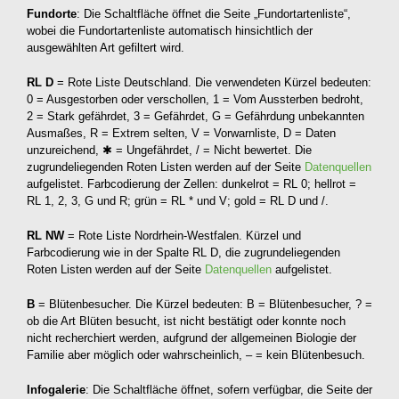
Fundorte
: Die Schaltfläche öffnet die Seite „Fundortartenliste“,
wobei die Fundortartenliste automatisch hinsichtlich der
ausgewählten Art gefiltert wird.
RL D
= Rote Liste Deutschland. Die verwendeten Kürzel bedeuten:
0 = Ausgestorben oder verschollen, 1 = Vom Aussterben bedroht,
2 = Stark gefährdet, 3 = Gefährdet, G = Gefährdung unbekannten
Ausmaßes, R = Extrem selten, V = Vorwarnliste, D = Daten
unzureichend, ✱ = Ungefährdet, / = Nicht bewertet. Die
zugrundeliegenden Roten Listen werden auf der Seite
Datenquellen
aufgelistet. Farbcodierung der Zellen: dunkelrot = RL 0; hellrot =
RL 1, 2, 3, G und R; grün = RL * und V; gold = RL D und /.
RL NW
= Rote Liste Nordrhein-Westfalen. Kürzel und
Farbcodierung wie in der Spalte RL D, die zugrundeliegenden
Roten Listen werden auf der Seite
Datenquellen
aufgelistet.
B
= Blütenbesucher. Die Kürzel bedeuten: B = Blütenbesucher, ? =
ob die Art Blüten besucht, ist nicht bestätigt oder konnte noch
nicht recherchiert werden, aufgrund der allgemeinen Biologie der
Familie aber möglich oder wahrscheinlich, – = kein Blütenbesuch.
Infogalerie
: Die Schaltfläche öffnet, sofern verfügbar, die Seite der