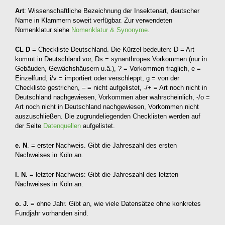
Art
: Wissenschaftliche Bezeichnung der Insektenart, deutscher
Name in Klammern soweit verfügbar. Zur verwendeten
Nomenklatur siehe
Nomenklatur & Synonyme
.
CL D
= Checkliste Deutschland. Die Kürzel bedeuten: D = Art
kommt in Deutschland vor, Ds = synanthropes Vorkommen (nur in
Gebäuden, Gewächshäusern u.ä.), ? = Vorkommen fraglich, e =
Einzelfund, i/v = importiert oder verschleppt, g = von der
Checkliste gestrichen, – = nicht aufgelistet, -/+ = Art noch nicht in
Deutschland nachgewiesen, Vorkommen aber wahrscheinlich, -/o =
Art noch nicht in Deutschland nachgewiesen, Vorkommen nicht
auszuschließen. Die zugrundeliegenden Checklisten werden auf
der Seite
Datenquellen
aufgelistet.
e. N
. = erster Nachweis. Gibt die Jahreszahl des ersten
Nachweises in Köln an.
l. N.
= letzter Nachweis: Gibt die Jahreszahl des letzten
Nachweises in Köln an.
o. J.
= ohne Jahr. Gibt an, wie viele Datensätze ohne konkretes
Fundjahr vorhanden sind.