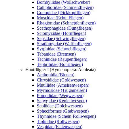
Bombyliidae (Wollschweber)
Calliphoridae (Schmeißfliegen)
Conopidae (Dickkopffliegen)
Muscidae (Echte Fliegen)
Rhagionidae (Schnepfenfliegen)
Scathophagidae (Dungfliegen)
Sciomyzidae (Hornfliegen)
Sepsidae (Schwingfliegen)
Stratiomyidae (Waffenfliegen)
Syrphidae (Schwebfliegen)
Tabanidae (Bremsen)
Tachinidae (Raupenfliegen)
Tephritidae (Bohrfliegen)
Hautflügler I (Hymenoptera: Aculeata)
Anthophila (Bienen)
Chrysididae (Goldwespen)
Mutillidae (Ameisenwespen)
Myrmosidae (Trugameisen)
Pompilidae (Wegwespen)
Sapygidae (Keulenwespen)
Scoliidae (Dolchwespen)
Spheciformes (Grabwespen)
Thynnidae (Schein-Rollwespen)
Tiphiidae (Rollwespen)
Vespidae (Faltenwespen)