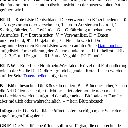
die Fundortartenliste automatisch hinsichtlich der ausgewählten Art
gefiltert wird.
RL D
= Rote Liste Deutschland. Die verwendeten Kürzel bedeuten: 0
= Ausgestorben oder verschollen, 1 = Vom Aussterben bedroht, 2 =
Stark gefährdet, 3 = Gefährdet, G = Gefährdung unbekannten
Ausmaßes, R = Extrem selten, V = Vorwarnliste, D = Daten
unzureichend, ✱ = Ungefährdet, / = Nicht bewertet. Die
zugrundeliegenden Roten Listen werden auf der Seite
Datenquellen
aufgelistet. Farbcodierung der Zellen: dunkelrot = RL 0; hellrot = RL
1, 2, 3, G und R; grün = RL * und V; gold = RL D und /.
RL NW
= Rote Liste Nordrhein-Westfalen. Kürzel und Farbcodierung
wie in der Spalte RL D, die zugrundeliegenden Roten Listen werden
auf der Seite
Datenquellen
aufgelistet.
B
= Blütenbesucher. Die Kürzel bedeuten: B = Blütenbesucher, ? = ob
die Art Blüten besucht, ist nicht bestätigt oder konnte noch nicht
recherchiert werden, aufgrund der allgemeinen Biologie der Familie
aber möglich oder wahrscheinlich, – = kein Blütenbesuch.
Infogalerie
: Die Schaltfläche öffnet, sofern verfügbar, die Seite der
zugehörigen Infogalerie.
GBIF
: Die Schaltfläche öffnet, sofern verfügbar, die entsprechende