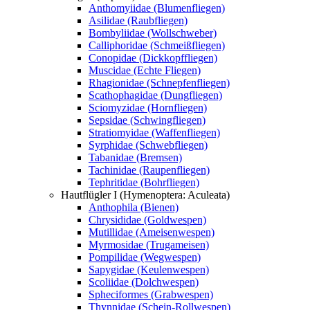
Anthomyiidae (Blumenfliegen)
Asilidae (Raubfliegen)
Bombyliidae (Wollschweber)
Calliphoridae (Schmeißfliegen)
Conopidae (Dickkopffliegen)
Muscidae (Echte Fliegen)
Rhagionidae (Schnepfenfliegen)
Scathophagidae (Dungfliegen)
Sciomyzidae (Hornfliegen)
Sepsidae (Schwingfliegen)
Stratiomyidae (Waffenfliegen)
Syrphidae (Schwebfliegen)
Tabanidae (Bremsen)
Tachinidae (Raupenfliegen)
Tephritidae (Bohrfliegen)
Hautflügler I (Hymenoptera: Aculeata)
Anthophila (Bienen)
Chrysididae (Goldwespen)
Mutillidae (Ameisenwespen)
Myrmosidae (Trugameisen)
Pompilidae (Wegwespen)
Sapygidae (Keulenwespen)
Scoliidae (Dolchwespen)
Spheciformes (Grabwespen)
Thynnidae (Schein-Rollwespen)