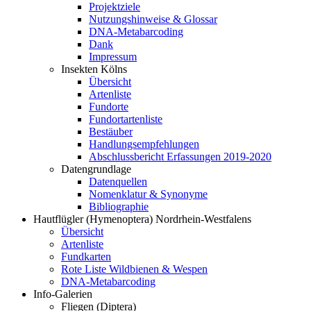
Projektziele
Nutzungshinweise & Glossar
DNA-Metabarcoding
Dank
Impressum
Insekten Kölns
Übersicht
Artenliste
Fundorte
Fundortartenliste
Bestäuber
Handlungsempfehlungen
Abschlussbericht Erfassungen 2019-2020
Datengrundlage
Datenquellen
Nomenklatur & Synonyme
Bibliographie
Hautflügler (Hymenoptera) Nordrhein-Westfalens
Übersicht
Artenliste
Fundkarten
Rote Liste Wildbienen & Wespen
DNA-Metabarcoding
Info-Galerien
Fliegen (Diptera)