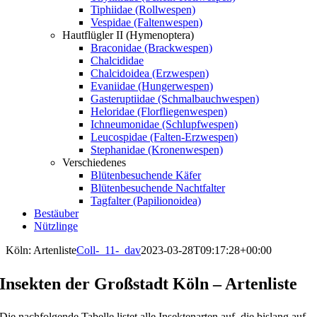
Tiphiidae (Rollwespen)
Vespidae (Faltenwespen)
Hautflügler II (Hymenoptera)
Braconidae (Brackwespen)
Chalcididae
Chalcidoidea (Erzwespen)
Evaniidae (Hungerwespen)
Gasteruptiidae (Schmalbauchwespen)
Heloridae (Florfliegenwespen)
Ichneumonidae (Schlupfwespen)
Leucospidae (Falten-Erzwespen)
Stephanidae (Kronenwespen)
Verschiedenes
Blütenbesuchende Käfer
Blütenbesuchende Nachtfalter
Tagfalter (Papilionoidea)
Bestäuber
Nützlinge
Köln: Artenliste
Coll-_11-_dav
2023-03-28T09:17:28+00:00
Insekten der Großstadt Köln – Artenliste
Die nachfolgende Tabelle listet alle Insektenarten auf, die bislang auf