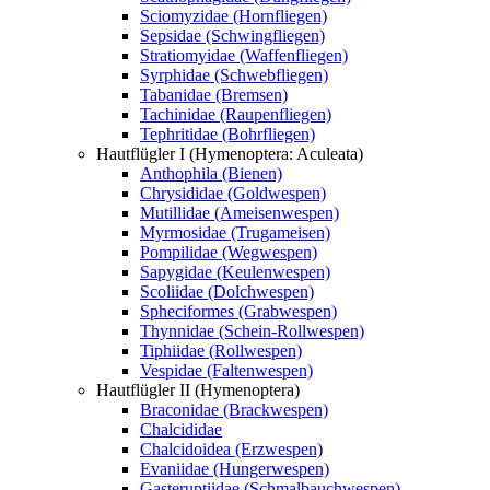
Sciomyzidae (Hornfliegen)
Sepsidae (Schwingfliegen)
Stratiomyidae (Waffenfliegen)
Syrphidae (Schwebfliegen)
Tabanidae (Bremsen)
Tachinidae (Raupenfliegen)
Tephritidae (Bohrfliegen)
Hautflügler I (Hymenoptera: Aculeata)
Anthophila (Bienen)
Chrysididae (Goldwespen)
Mutillidae (Ameisenwespen)
Myrmosidae (Trugameisen)
Pompilidae (Wegwespen)
Sapygidae (Keulenwespen)
Scoliidae (Dolchwespen)
Spheciformes (Grabwespen)
Thynnidae (Schein-Rollwespen)
Tiphiidae (Rollwespen)
Vespidae (Faltenwespen)
Hautflügler II (Hymenoptera)
Braconidae (Brackwespen)
Chalcididae
Chalcidoidea (Erzwespen)
Evaniidae (Hungerwespen)
Gasteruptiidae (Schmalbauchwespen)