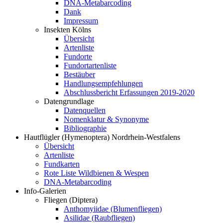
DNA-Metabarcoding
Dank
Impressum
Insekten Kölns
Übersicht
Artenliste
Fundorte
Fundortartenliste
Bestäuber
Handlungsempfehlungen
Abschlussbericht Erfassungen 2019-2020
Datengrundlage
Datenquellen
Nomenklatur & Synonyme
Bibliographie
Hautflügler (Hymenoptera) Nordrhein-Westfalens
Übersicht
Artenliste
Fundkarten
Rote Liste Wildbienen & Wespen
DNA-Metabarcoding
Info-Galerien
Fliegen (Diptera)
Anthomyiidae (Blumenfliegen)
Asilidae (Raubfliegen)