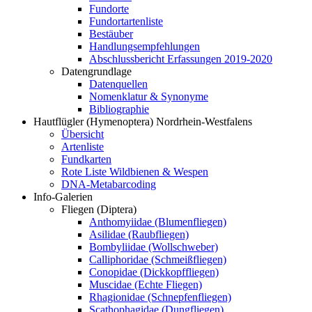
Fundorte
Fundortartenliste
Bestäuber
Handlungsempfehlungen
Abschlussbericht Erfassungen 2019-2020
Datengrundlage
Datenquellen
Nomenklatur & Synonyme
Bibliographie
Hautflügler (Hymenoptera) Nordrhein-Westfalens
Übersicht
Artenliste
Fundkarten
Rote Liste Wildbienen & Wespen
DNA-Metabarcoding
Info-Galerien
Fliegen (Diptera)
Anthomyiidae (Blumenfliegen)
Asilidae (Raubfliegen)
Bombyliidae (Wollschweber)
Calliphoridae (Schmeißfliegen)
Conopidae (Dickkopffliegen)
Muscidae (Echte Fliegen)
Rhagionidae (Schnepfenfliegen)
Scathophagidae (Dungfliegen)