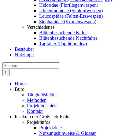
Heloridae (Florfliegenwespen)
Ichneumonidae (Schlupfwespen)
Leucospidae (Falten-Erzwespen)
Stephanidae (Kronenwespen)
Verschiedenes
Blütenbesuchende Käfer
Blütenbesuchende Nachtfalter
Tagfalter (Papilionoidea)
Bestäuber
Nützlinge
Suche
nach:
Home
Büro
Tätigkeitsfelder
Methoden
Projektbeispiele
Kontakt
Insekten der Großstadt Köln
Projektinfos
Projektziele
Nutzungshinweise & Glossar