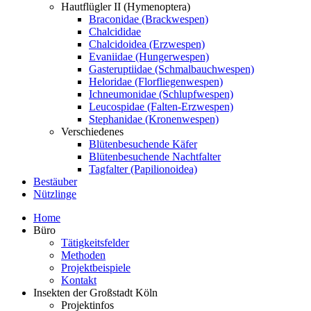
Hautflügler II (Hymenoptera)
Braconidae (Brackwespen)
Chalcididae
Chalcidoidea (Erzwespen)
Evaniidae (Hungerwespen)
Gasteruptiidae (Schmalbauchwespen)
Heloridae (Florfliegenwespen)
Ichneumonidae (Schlupfwespen)
Leucospidae (Falten-Erzwespen)
Stephanidae (Kronenwespen)
Verschiedenes
Blütenbesuchende Käfer
Blütenbesuchende Nachtfalter
Tagfalter (Papilionoidea)
Bestäuber
Nützlinge
Home
Büro
Tätigkeitsfelder
Methoden
Projektbeispiele
Kontakt
Insekten der Großstadt Köln
Projektinfos