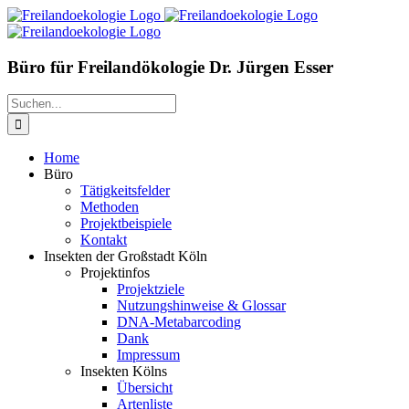
Zum
Inhalt
springen
Büro für Freilandökologie Dr. Jürgen Esser
Suche
nach:
Home
Büro
Tätigkeitsfelder
Methoden
Projektbeispiele
Kontakt
Insekten der Großstadt Köln
Projektinfos
Projektziele
Nutzungshinweise & Glossar
DNA-Metabarcoding
Dank
Impressum
Insekten Kölns
Übersicht
Artenliste