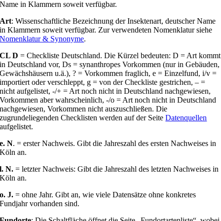
Name in Klammern soweit verfügbar.
Art
: Wissenschaftliche Bezeichnung der Insektenart, deutscher Name
in Klammern soweit verfügbar. Zur verwendeten Nomenklatur siehe
Nomenklatur & Synonyme
.
CL D
= Checkliste Deutschland. Die Kürzel bedeuten: D = Art kommt
in Deutschland vor, Ds = synanthropes Vorkommen (nur in Gebäuden,
Gewächshäusern u.ä.), ? = Vorkommen fraglich, e = Einzelfund, i/v =
importiert oder verschleppt, g = von der Checkliste gestrichen, – =
nicht aufgelistet, -/+ = Art noch nicht in Deutschland nachgewiesen,
Vorkommen aber wahrscheinlich, -/o = Art noch nicht in Deutschland
nachgewiesen, Vorkommen nicht auszuschließen. Die
zugrundeliegenden Checklisten werden auf der Seite
Datenquellen
aufgelistet.
e. N
. = erster Nachweis. Gibt die Jahreszahl des ersten Nachweises in
Köln an.
l. N.
= letzter Nachweis: Gibt die Jahreszahl des letzten Nachweises in
Köln an.
o. J.
= ohne Jahr. Gibt an, wie viele Datensätze ohne konkretes
Fundjahr vorhanden sind.
Fundorte
: Die Schaltfläche öffnet die Seite „Fundortartenliste“, wobei