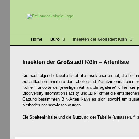
Zum
Inhalt
springen
Home
Büro
Insekten der Großstadt Köln
Insekten der Großstadt Köln – Artenliste
Die nachfolgende Tabelle listet alle Insektenarten auf, die bi
Schaltflächen innerhalb der Tabelle sind Zusatzinformationen ve
Kölner Fundorte der jeweiligen Art an. „
Infogalerie
“ öffnet die 
Biodiversity Information Facility und „
BIN
“ öffnet die entspreche
Gattung bestimmten BIN-Arten kann es sich sowohl um zusätz
Methoden nachgewiesen wurden.
Die
Spalteninhalte
und die
Nutzung der Tabelle
(anpassen, filte