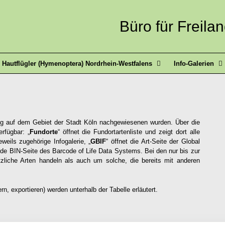
Büro für Freila
Hautflügler (Hymenoptera) Nordrhein-Westfalens
Info-Galerien
slang auf dem Gebiet der Stadt Köln nachgewiesenen wurden. Über die
rfügbar: „
Fundorte
“ öffnet die Fundortartenliste und zeigt dort alle
jeweils zugehörige Infogalerie, „
GBIF
“ öffnet die Art-Seite der Global
nde BIN-Seite des Barcode of Life Data Systems. Bei den nur bis zur
liche Arten handeln als auch um solche, die bereits mit anderen
rn, exportieren) werden unterhalb der Tabelle erläutert.