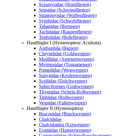
Sciomyzidae (Hornfliegen)
Sepsidae (Schwingfliegen)
Stratiomyidae (Waffenfliegen)
Syrphidae (Schwebfliegen)
Tabanidae (Bremsen)
Tachinidae (Raupenfliegen)
Tephritidae (Bohrfliegen)
Hautflügler I (Hymenoptera: Aculeata)
Anthophila (Bienen)
Chrysididae (Goldwespen)
Mutillidae (Ameisenwespen)
Myrmosidae (Trugameisen)
Pompilidae (Wegwespen)
Sapygidae (Keulenwespen)
Scoliidae (Dolchwespen)
Spheciformes (Grabwespen)
Thynnidae (Schein-Rollwespen)
Tiphiidae (Rollwespen)
Vespidae (Faltenwespen)
Hautflügler II (Hymenoptera)
Braconidae (Brackwespen)
Chalcididae
Chalcidoidea (Erzwespen)
Evaniidae (Hungerwespen)
Gasteruptiidae (Schmalbauchwespen)