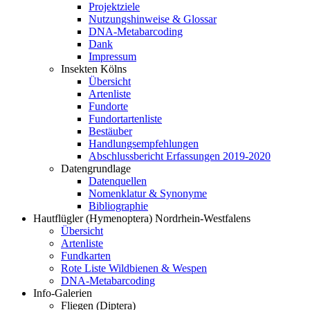
Projektziele
Nutzungshinweise & Glossar
DNA-Metabarcoding
Dank
Impressum
Insekten Kölns
Übersicht
Artenliste
Fundorte
Fundortartenliste
Bestäuber
Handlungsempfehlungen
Abschlussbericht Erfassungen 2019-2020
Datengrundlage
Datenquellen
Nomenklatur & Synonyme
Bibliographie
Hautflügler (Hymenoptera) Nordrhein-Westfalens
Übersicht
Artenliste
Fundkarten
Rote Liste Wildbienen & Wespen
DNA-Metabarcoding
Info-Galerien
Fliegen (Diptera)