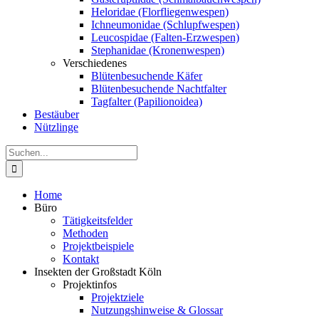
Heloridae (Florfliegenwespen)
Ichneumonidae (Schlupfwespen)
Leucospidae (Falten-Erzwespen)
Stephanidae (Kronenwespen)
Verschiedenes
Blütenbesuchende Käfer
Blütenbesuchende Nachtfalter
Tagfalter (Papilionoidea)
Bestäuber
Nützlinge
Suche
nach:
Home
Büro
Tätigkeitsfelder
Methoden
Projektbeispiele
Kontakt
Insekten der Großstadt Köln
Projektinfos
Projektziele
Nutzungshinweise & Glossar