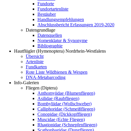
Fundorte
Fundortartenliste
Bestäuber
Handlungsempfehlungen
Abschlussbericht Erfassungen 2019-2020
Datengrundlage
Datenquellen
Nomenklatur & Synonyme
Bibliographie
Hautflügler (Hymenoptera) Nordrhein-Westfalens
Übersicht
Artenliste
Fundkarten
Rote Liste Wildbienen & Wespen
DNA-Metabarcoding
Info-Galerien
Fliegen (Diptera)
Anthomyiidae (Blumenfliegen)
Asilidae (Raubfliegen)
Bombyliidae (Wollschweber)
Calliphoridae (Schmeißfliegen)
Conopidae (Dickkopffliegen)
Muscidae (Echte Fliegen)
Rhagionidae (Schnepfenfliegen)
Scathophagidae (Dungfliegen)