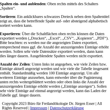
Spalten ein- und aublenden
: Oben rechts mittels des Schalters
„Spalten“.
Sortieren
: Ein anklickbares schwarzes Dreieck neben dem Spaltentitel
zeigt an, dass die betreffende Spalte auf- oder absteigend alphabetisch
sortiert werden kann.
Exportieren
: Über die Schaltflächen oben rechts können die Daten
exportiert werden („Drucken“, „Excel“, „CSV“, „Kopieren“, „PDF“).
Bitte beachten: es werden nur die angezeigten Daten exportiert,
entsprechend muss ggf. die Anzahl der anzuzeigenden Einträge erhöht
werden. Sollen sehr viele Datensätze exportiert werden, dann kann
dies länger dauern. Ausgeblendete Spalten werden nicht exportiert.
Anzahl der Zeilen
: Unten links ist angegeben, wie viele Zeilen bzw.
Einträge aktuell angezeigt werden und wie viele die Tabelle insgesamt
enthält. Standardmäßig werden 100 Einträge angezeigt. Um alle
weiteren Einträge anzusehen, kann entweder über die Paginierung
unten rechts weitergeblättert werden oder oben links die Anzahl der
anzuzeigenden Einträge erhöht werden („Einträge anzeigen“). Sollen
sehr viele Einträge auf einmal angezeigt werden, kann das Laden der
Tabelle ggf. länger dauern.
Copyright 2023 Büro für Freilandökologie Dr. Jürgen Esser | All
Rights Reserved |
Impressum
|
Datenschutzerklärung