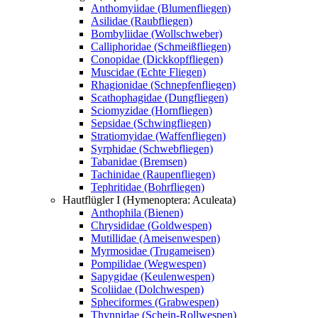
Anthomyiidae (Blumenfliegen)
Asilidae (Raubfliegen)
Bombyliidae (Wollschweber)
Calliphoridae (Schmeißfliegen)
Conopidae (Dickkopffliegen)
Muscidae (Echte Fliegen)
Rhagionidae (Schnepfenfliegen)
Scathophagidae (Dungfliegen)
Sciomyzidae (Hornfliegen)
Sepsidae (Schwingfliegen)
Stratiomyidae (Waffenfliegen)
Syrphidae (Schwebfliegen)
Tabanidae (Bremsen)
Tachinidae (Raupenfliegen)
Tephritidae (Bohrfliegen)
Hautflügler I (Hymenoptera: Aculeata)
Anthophila (Bienen)
Chrysididae (Goldwespen)
Mutillidae (Ameisenwespen)
Myrmosidae (Trugameisen)
Pompilidae (Wegwespen)
Sapygidae (Keulenwespen)
Scoliidae (Dolchwespen)
Spheciformes (Grabwespen)
Thynnidae (Schein-Rollwespen)