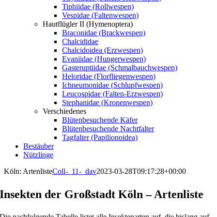
Tiphiidae (Rollwespen)
Vespidae (Faltenwespen)
Hautflügler II (Hymenoptera)
Braconidae (Brackwespen)
Chalcididae
Chalcidoidea (Erzwespen)
Evaniidae (Hungerwespen)
Gasteruptiidae (Schmalbauchwespen)
Heloridae (Florfliegenwespen)
Ichneumonidae (Schlupfwespen)
Leucospidae (Falten-Erzwespen)
Stephanidae (Kronenwespen)
Verschiedenes
Blütenbesuchende Käfer
Blütenbesuchende Nachtfalter
Tagfalter (Papilionoidea)
Bestäuber
Nützlinge
Köln: Artenliste
Coll-_11-_dav
2023-03-28T09:17:28+00:00
Insekten der Großstadt Köln – Artenliste
Die nachfolgende Tabelle listet alle Insektenarten auf, die bislang auf