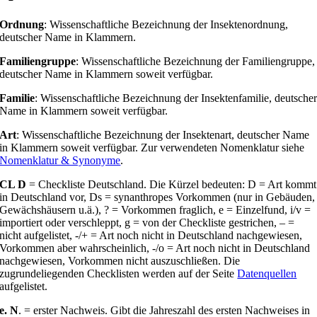
Ordnung
: Wissenschaftliche Bezeichnung der Insektenordnung,
deutscher Name in Klammern.
Familiengruppe
: Wissenschaftliche Bezeichnung der Familiengruppe,
deutscher Name in Klammern soweit verfügbar.
Familie
: Wissenschaftliche Bezeichnung der Insektenfamilie, deutsche
Name in Klammern soweit verfügbar.
Art
: Wissenschaftliche Bezeichnung der Insektenart, deutscher Name
in Klammern soweit verfügbar. Zur verwendeten Nomenklatur siehe
Nomenklatur & Synonyme
.
CL D
= Checkliste Deutschland. Die Kürzel bedeuten: D = Art kommt
in Deutschland vor, Ds = synanthropes Vorkommen (nur in Gebäuden,
Gewächshäusern u.ä.), ? = Vorkommen fraglich, e = Einzelfund, i/v =
importiert oder verschleppt, g = von der Checkliste gestrichen, – =
nicht aufgelistet, -/+ = Art noch nicht in Deutschland nachgewiesen,
Vorkommen aber wahrscheinlich, -/o = Art noch nicht in Deutschland
nachgewiesen, Vorkommen nicht auszuschließen. Die
zugrundeliegenden Checklisten werden auf der Seite
Datenquellen
aufgelistet.
e. N
. = erster Nachweis. Gibt die Jahreszahl des ersten Nachweises in