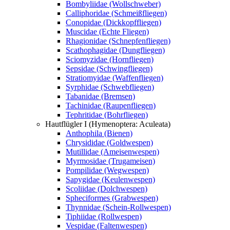
Bombyliidae (Wollschweber)
Calliphoridae (Schmeißfliegen)
Conopidae (Dickkopffliegen)
Muscidae (Echte Fliegen)
Rhagionidae (Schnepfenfliegen)
Scathophagidae (Dungfliegen)
Sciomyzidae (Hornfliegen)
Sepsidae (Schwingfliegen)
Stratiomyidae (Waffenfliegen)
Syrphidae (Schwebfliegen)
Tabanidae (Bremsen)
Tachinidae (Raupenfliegen)
Tephritidae (Bohrfliegen)
Hautflügler I (Hymenoptera: Aculeata)
Anthophila (Bienen)
Chrysididae (Goldwespen)
Mutillidae (Ameisenwespen)
Myrmosidae (Trugameisen)
Pompilidae (Wegwespen)
Sapygidae (Keulenwespen)
Scoliidae (Dolchwespen)
Spheciformes (Grabwespen)
Thynnidae (Schein-Rollwespen)
Tiphiidae (Rollwespen)
Vespidae (Faltenwespen)