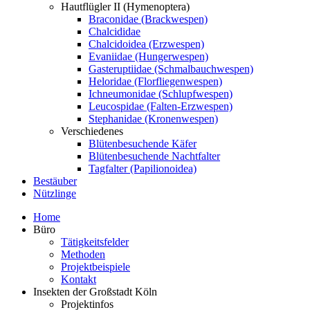
Hautflügler II (Hymenoptera)
Braconidae (Brackwespen)
Chalcididae
Chalcidoidea (Erzwespen)
Evaniidae (Hungerwespen)
Gasteruptiidae (Schmalbauchwespen)
Heloridae (Florfliegenwespen)
Ichneumonidae (Schlupfwespen)
Leucospidae (Falten-Erzwespen)
Stephanidae (Kronenwespen)
Verschiedenes
Blütenbesuchende Käfer
Blütenbesuchende Nachtfalter
Tagfalter (Papilionoidea)
Bestäuber
Nützlinge
Home
Büro
Tätigkeitsfelder
Methoden
Projektbeispiele
Kontakt
Insekten der Großstadt Köln
Projektinfos