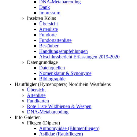
DNA-Metabarcoding
Dank
Impressum
Insekten Kölns
Übersicht
Artenliste
Fundorte
Fundortartenliste
Bestäuber
Handlungsempfehlungen
Abschlussbericht Erfassungen 2019-2020
Datengrundlage
Datenquellen
Nomenklatur & Synonyme
Bibliographie
Hautflügler (Hymenoptera) Nordrhein-Westfalens
Übersicht
Artenliste
Fundkarten
Rote Liste Wildbienen & Wespen
DNA-Metabarcoding
Info-Galerien
Fliegen (Diptera)
Anthomyiidae (Blumenfliegen)
Asilidae (Raubfliegen)