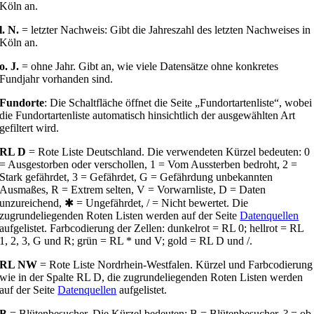
Köln an.
l. N.
= letzter Nachweis: Gibt die Jahreszahl des letzten Nachweises in
Köln an.
o. J.
= ohne Jahr. Gibt an, wie viele Datensätze ohne konkretes
Fundjahr vorhanden sind.
Fundorte
: Die Schaltfläche öffnet die Seite „Fundortartenliste“, wobei
die Fundortartenliste automatisch hinsichtlich der ausgewählten Art
gefiltert wird.
RL D
= Rote Liste Deutschland. Die verwendeten Kürzel bedeuten: 0
= Ausgestorben oder verschollen, 1 = Vom Aussterben bedroht, 2 =
Stark gefährdet, 3 = Gefährdet, G = Gefährdung unbekannten
Ausmaßes, R = Extrem selten, V = Vorwarnliste, D = Daten
unzureichend, ✱ = Ungefährdet, / = Nicht bewertet. Die
zugrundeliegenden Roten Listen werden auf der Seite
Datenquellen
aufgelistet. Farbcodierung der Zellen: dunkelrot = RL 0; hellrot = RL
1, 2, 3, G und R; grün = RL * und V; gold = RL D und /.
RL NW
= Rote Liste Nordrhein-Westfalen. Kürzel und Farbcodierung
wie in der Spalte RL D, die zugrundeliegenden Roten Listen werden
auf der Seite
Datenquellen
aufgelistet.
B
= Blütenbesucher. Die Kürzel bedeuten: B = Blütenbesucher, ? = ob