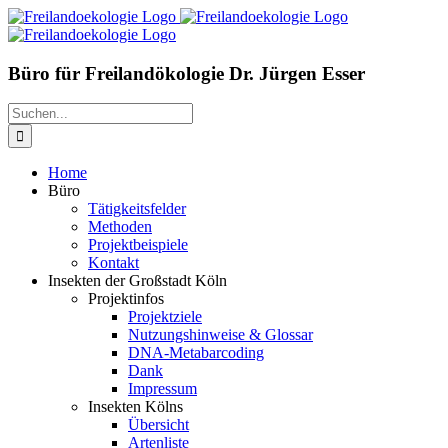
Zum
Inhalt
springen
Büro für Freilandökologie Dr. Jürgen Esser
Suche
nach:
Home
Büro
Tätigkeitsfelder
Methoden
Projektbeispiele
Kontakt
Insekten der Großstadt Köln
Projektinfos
Projektziele
Nutzungshinweise & Glossar
DNA-Metabarcoding
Dank
Impressum
Insekten Kölns
Übersicht
Artenliste