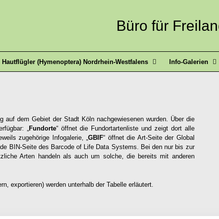
Büro für Freila
Hautflügler (Hymenoptera) Nordrhein-Westfalens
Info-Galerien
slang auf dem Gebiet der Stadt Köln nachgewiesenen wurden. Über die
rfügbar: „
Fundorte
“ öffnet die Fundortartenliste und zeigt dort alle
jeweils zugehörige Infogalerie, „
GBIF
“ öffnet die Art-Seite der Global
nde BIN-Seite des Barcode of Life Data Systems. Bei den nur bis zur
liche Arten handeln als auch um solche, die bereits mit anderen
rn, exportieren) werden unterhalb der Tabelle erläutert.