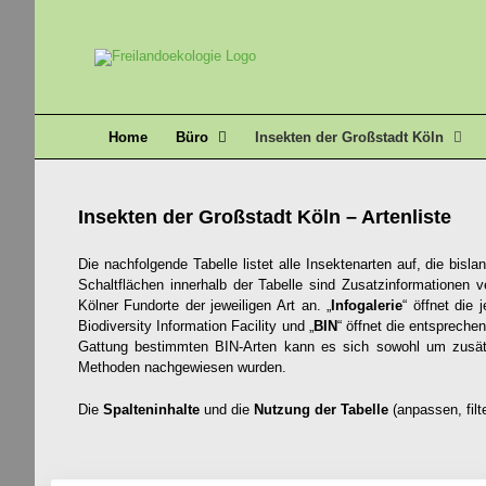
Zum
Inhalt
springen
Home
Büro
Insekten der Großstadt Köln
Insekten der Großstadt Köln – Artenliste
Die nachfolgende Tabelle listet alle Insektenarten auf, die bi
Schaltflächen innerhalb der Tabelle sind Zusatzinformationen ve
Kölner Fundorte der jeweiligen Art an. „
Infogalerie
“ öffnet die 
Biodiversity Information Facility und „
BIN
“ öffnet die entspreche
Gattung bestimmten BIN-Arten kann es sich sowohl um zusätz
Methoden nachgewiesen wurden.
Die
Spalteninhalte
und die
Nutzung der Tabelle
(anpassen, filte