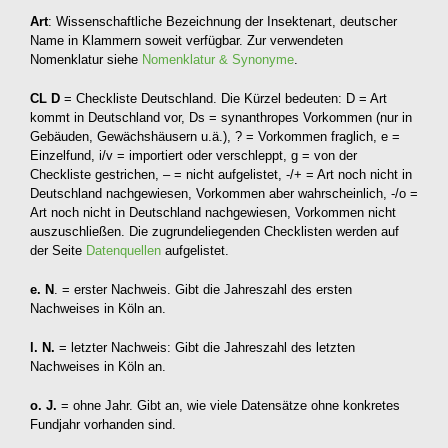
Art
: Wissenschaftliche Bezeichnung der Insektenart, deutscher
Name in Klammern soweit verfügbar. Zur verwendeten
Nomenklatur siehe
Nomenklatur & Synonyme
.
CL D
= Checkliste Deutschland. Die Kürzel bedeuten: D = Art
kommt in Deutschland vor, Ds = synanthropes Vorkommen (nur in
Gebäuden, Gewächshäusern u.ä.), ? = Vorkommen fraglich, e =
Einzelfund, i/v = importiert oder verschleppt, g = von der
Checkliste gestrichen, – = nicht aufgelistet, -/+ = Art noch nicht in
Deutschland nachgewiesen, Vorkommen aber wahrscheinlich, -/o =
Art noch nicht in Deutschland nachgewiesen, Vorkommen nicht
auszuschließen. Die zugrundeliegenden Checklisten werden auf
der Seite
Datenquellen
aufgelistet.
e. N
. = erster Nachweis. Gibt die Jahreszahl des ersten
Nachweises in Köln an.
l. N.
= letzter Nachweis: Gibt die Jahreszahl des letzten
Nachweises in Köln an.
o. J.
= ohne Jahr. Gibt an, wie viele Datensätze ohne konkretes
Fundjahr vorhanden sind.