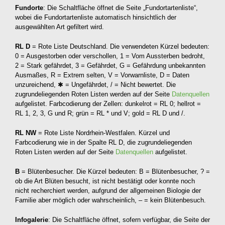
Fundorte
: Die Schaltfläche öffnet die Seite „Fundortartenliste“,
wobei die Fundortartenliste automatisch hinsichtlich der
ausgewählten Art gefiltert wird.
RL D
= Rote Liste Deutschland. Die verwendeten Kürzel bedeuten:
0 = Ausgestorben oder verschollen, 1 = Vom Aussterben bedroht,
2 = Stark gefährdet, 3 = Gefährdet, G = Gefährdung unbekannten
Ausmaßes, R = Extrem selten, V = Vorwarnliste, D = Daten
unzureichend, ✱ = Ungefährdet, / = Nicht bewertet. Die
zugrundeliegenden Roten Listen werden auf der Seite
Datenquellen
aufgelistet. Farbcodierung der Zellen: dunkelrot = RL 0; hellrot =
RL 1, 2, 3, G und R; grün = RL * und V; gold = RL D und /.
RL NW
= Rote Liste Nordrhein-Westfalen. Kürzel und
Farbcodierung wie in der Spalte RL D, die zugrundeliegenden
Roten Listen werden auf der Seite
Datenquellen
aufgelistet.
B
= Blütenbesucher. Die Kürzel bedeuten: B = Blütenbesucher, ? =
ob die Art Blüten besucht, ist nicht bestätigt oder konnte noch
nicht recherchiert werden, aufgrund der allgemeinen Biologie der
Familie aber möglich oder wahrscheinlich, – = kein Blütenbesuch.
Infogalerie
: Die Schaltfläche öffnet, sofern verfügbar, die Seite der