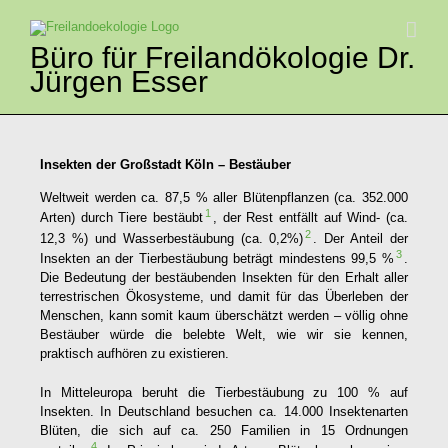
Zum
Inhalt
springen
Büro für Freilandökologie Dr.
Jürgen Esser
Insekten der Großstadt Köln – Bestäuber
Weltweit werden ca. 87,5 % aller Blütenpflanzen (ca. 352.000
1
Arten) durch Tiere bestäubt
, der Rest entfällt auf Wind- (ca.
2
12,3 %) und Wasserbestäubung (ca. 0,2%)
. Der Anteil der
3
Insekten an der Tierbestäubung beträgt mindestens 99,5 %
.
Die Bedeutung der bestäubenden Insekten für den Erhalt aller
terrestrischen Ökosysteme, und damit für das Überleben der
Menschen, kann somit kaum überschätzt werden – völlig ohne
Bestäuber würde die belebte Welt, wie wir sie kennen,
praktisch aufhören zu existieren.
In Mitteleuropa beruht die Tierbestäubung zu 100 % auf
Insekten. In Deutschland besuchen ca. 14.000 Insektenarten
Blüten, die sich auf ca. 250 Familien in 15 Ordnungen
4