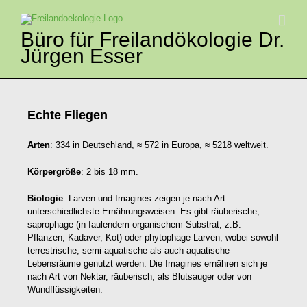
Zum
Inhalt
springen
Büro für Freilandökologie Dr.
Jürgen Esser
Echte Fliegen
Arten
: 334 in Deutschland, ≈ 572 in Europa, ≈ 5218 weltweit.
Körpergröße
: 2 bis 18 mm.
Biologie
: Larven und Imagines zeigen je nach Art
unterschiedlichste Ernährungsweisen. Es gibt räuberische,
saprophage (in faulendem organischem Substrat, z.B.
Pflanzen, Kadaver, Kot) oder phytophage Larven, wobei sowohl
terrestrische, semi-aquatische als auch aquatische
Lebensräume genutzt werden. Die Imagines ernähren sich je
nach Art von Nektar, räuberisch, als Blutsauger oder von
Wundflüssigkeiten.