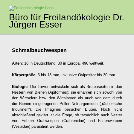
Zum
Inhalt
springen
Büro für Freilandökologie Dr.
Jürgen Esser
Schmalbauchwespen
Arten
: 18 in Deutschland, 30 in Europa, 496 weltweit.
Körpergröße
: 6 bis 13 mm, inklusive Ovipositor bis 30 mm.
Biologie
: Die Larven entwickeln sich als Brutparasiten in den
Nestern von Bienen (Apiformes); sie ernähren sich sowohl von
den Wirtseiern bzw. den Wirtslarven als auch von dem durch
die Bienen eingetragenen Pollen-Nektargemisch („räuberische
Inquilinen“). Die Imagines besuchen Blüten. Noch nicht
abschließend geklärt ist die Frage, ob tatsächlich auch Nester
von Echten Grabwespen (Crabronidae) und Faltenwespen
(Vespidae) parasitiert werden.