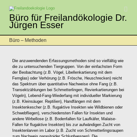
Zum
Inhalt
springen
Büro für Freilandökologie Dr.
Jürgen Esser
Büro – Methoden
Die anzuwendenden Erfassungsmethoden sind so vielfältig wie
die zu untersuchenden Tiergruppen. Von der einfachsten Form
der Beobachtung (z.B. Vögel, Libellenkartierung mit dem
Fernglas) oder Verhörung (z.B. Frösche, Heuschrecken) reicht
das Spektrum über quantitative Nachweise ohne Fang (z.B.
Transektzählungen bei Schmetterlingen, Revierkartierungen bei
Vögeln), Lebend-Fang-Wiederfang mit individueller Markierung
(z.B. Kleinsäuger. Reptilien), Handfängen mit dem
Insektenkescher (z.B. flugaktive Insekten wie Wildbienen oder
Schwebfliegen), verschiedensten Fallen für Insekten und
andere Wirbellose (z.B. Bodenfallen für Laufkäfer, Malaise-
Fallen für flugaktive Insekten) bis zur aufwändigen Zucht von
Insektenlarven im Labor (z.B. Zucht von Schmetterlingsraupen
zum Nachweis parasitoider Schlupfwespen). Die