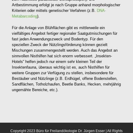
Artbestimmung erfolgt je nach Gruppe anhand morphologischer
Kriterien oder mittels genetischer Verfahren (z.B.
DNA-
Metabarcoding
).
Für die Anlage von Blühflächen gibt es mittlerweile ein
vielfältiges Angebot fertiger regionaler Saatgutmischungen für
fast jeden Anwendungszweck und Bodentyp. Für den
speziellen Zweck der Nützlingsförderung können gezielt
Mischungen zusammengestellt werden. Auch das Angebot an
sinnvollen Nisthilfen hat sich enorm verbessert. „Insekten-
Hotels“ helfen jedoch nur einem sehr kleinen Teil der
Insektenfauna, überaus wichtig ist es, auch Nisthilfen für
weitere Gruppen zur Verfügung zu stellen, insbesondere für
Bestäuber und Nützlinge (z.B. Erdhügel, offene Bodenstellen,
Sandflächen, Totholzhaufen, Beetle Banks, Hecken, mehrjährig
ungemähte Bereiche, etc.).
Copyright 2023 Büro für Freilandökologie Dr. Jürgen Esser | All Rights