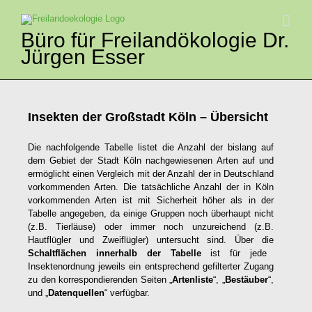
Zum
Inhalt
springen
Büro für Freilandökologie Dr.
Jürgen Esser
Insekten der Großstadt Köln – Übersicht
Die nachfolgende Tabelle listet die Anzahl der bislang auf
dem Gebiet der Stadt Köln nachgewiesenen Arten auf und
ermöglicht einen Vergleich mit der Anzahl der in Deutschland
vorkommenden Arten. Die tatsächliche Anzahl der in Köln
vorkommenden Arten ist mit Sicherheit höher als in der
Tabelle angegeben, da einige Gruppen noch überhaupt nicht
(z.B. Tierläuse) oder immer noch unzureichend (z.B.
Hautflügler und Zweiflügler) untersucht sind. Über die
Schaltflächen innerhalb der Tabelle
ist für jede
Insektenordnung jeweils ein entsprechend gefilterter Zugang
zu den korrespondierenden Seiten „
Artenliste
“, „
Bestäuber
“,
und „
Datenquellen
“ verfügbar.