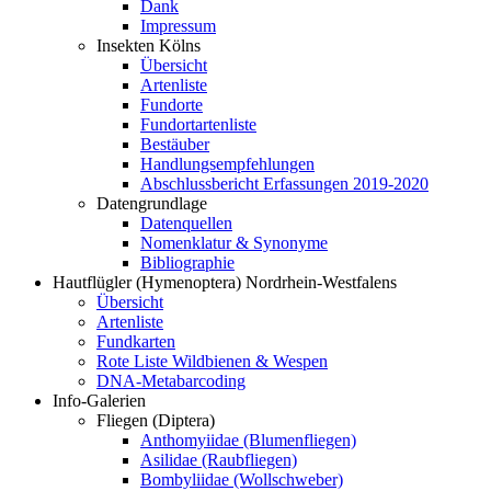
Dank
Impressum
Insekten Kölns
Übersicht
Artenliste
Fundorte
Fundortartenliste
Bestäuber
Handlungsempfehlungen
Abschlussbericht Erfassungen 2019-2020
Datengrundlage
Datenquellen
Nomenklatur & Synonyme
Bibliographie
Hautflügler (Hymenoptera) Nordrhein-Westfalens
Übersicht
Artenliste
Fundkarten
Rote Liste Wildbienen & Wespen
DNA-Metabarcoding
Info-Galerien
Fliegen (Diptera)
Anthomyiidae (Blumenfliegen)
Asilidae (Raubfliegen)
Bombyliidae (Wollschweber)