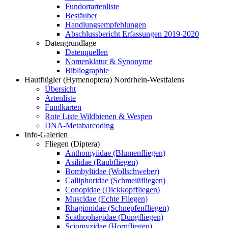
Fundortartenliste
Bestäuber
Handlungsempfehlungen
Abschlussbericht Erfassungen 2019-2020
Datengrundlage
Datenquellen
Nomenklatur & Synonyme
Bibliographie
Hautflügler (Hymenoptera) Nordrhein-Westfalens
Übersicht
Artenliste
Fundkarten
Rote Liste Wildbienen & Wespen
DNA-Metabarcoding
Info-Galerien
Fliegen (Diptera)
Anthomyiidae (Blumenfliegen)
Asilidae (Raubfliegen)
Bombyliidae (Wollschweber)
Calliphoridae (Schmeißfliegen)
Conopidae (Dickkopffliegen)
Muscidae (Echte Fliegen)
Rhagionidae (Schnepfenfliegen)
Scathophagidae (Dungfliegen)
Sciomyzidae (Hornfliegen)