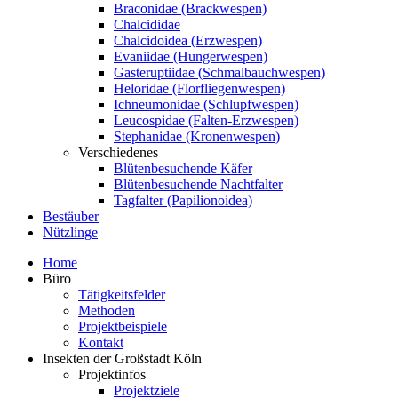
Braconidae (Brackwespen)
Chalcididae
Chalcidoidea (Erzwespen)
Evaniidae (Hungerwespen)
Gasteruptiidae (Schmalbauchwespen)
Heloridae (Florfliegenwespen)
Ichneumonidae (Schlupfwespen)
Leucospidae (Falten-Erzwespen)
Stephanidae (Kronenwespen)
Verschiedenes
Blütenbesuchende Käfer
Blütenbesuchende Nachtfalter
Tagfalter (Papilionoidea)
Bestäuber
Nützlinge
Home
Büro
Tätigkeitsfelder
Methoden
Projektbeispiele
Kontakt
Insekten der Großstadt Köln
Projektinfos
Projektziele