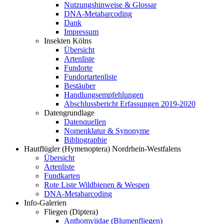
Nutzungshinweise & Glossar
DNA-Metabarcoding
Dank
Impressum
Insekten Kölns
Übersicht
Artenliste
Fundorte
Fundortartenliste
Bestäuber
Handlungsempfehlungen
Abschlussbericht Erfassungen 2019-2020
Datengrundlage
Datenquellen
Nomenklatur & Synonyme
Bibliographie
Hautflügler (Hymenoptera) Nordrhein-Westfalens
Übersicht
Artenliste
Fundkarten
Rote Liste Wildbienen & Wespen
DNA-Metabarcoding
Info-Galerien
Fliegen (Diptera)
Anthomyiidae (Blumenfliegen)