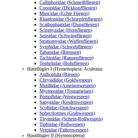
Calliphoridae (Schmeißfliegen)
Conopidae (Dickkopffliegen)
Muscidae (Echte Fliegen)
Rhagionidae (Schnepfenfliegen)
Scathophagidae (Dungfliegen)
Sciomyzidae (Hornfliegen)
Sepsidae (Schwingfliegen)
Stratiomyidae (Waffenfliegen)
Syrphidae (Schwebfliegen)
Tabanidae (Bremsen)
Tachinidae (Raupenfliegen)
Tephritidae (Bohrfliegen)
Hautflügler I (Hymenoptera: Aculeata)
Anthophila (Bienen)
Chrysididae (Goldwespen)
Mutillidae (Ameisenwespen)
Myrmosidae (Trugameisen)
Pompilidae (Wegwespen)
Sapygidae (Keulenwespen)
Scoliidae (Dolchwespen)
Spheciformes (Grabwespen)
Thynnidae (Schein-Rollwespen)
Tiphiidae (Rollwespen)
Vespidae (Faltenwespen)
Hautflügler II (Hymenoptera)