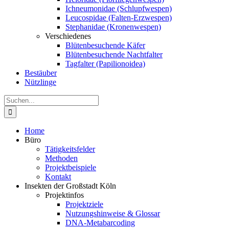
Ichneumonidae (Schlupfwespen)
Leucospidae (Falten-Erzwespen)
Stephanidae (Kronenwespen)
Verschiedenes
Blütenbesuchende Käfer
Blütenbesuchende Nachtfalter
Tagfalter (Papilionoidea)
Bestäuber
Nützlinge
Suche
nach:
Home
Büro
Tätigkeitsfelder
Methoden
Projektbeispiele
Kontakt
Insekten der Großstadt Köln
Projektinfos
Projektziele
Nutzungshinweise & Glossar
DNA-Metabarcoding