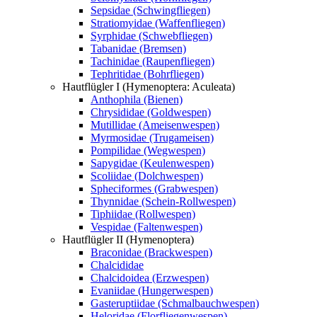
Sepsidae (Schwingfliegen)
Stratiomyidae (Waffenfliegen)
Syrphidae (Schwebfliegen)
Tabanidae (Bremsen)
Tachinidae (Raupenfliegen)
Tephritidae (Bohrfliegen)
Hautflügler I (Hymenoptera: Aculeata)
Anthophila (Bienen)
Chrysididae (Goldwespen)
Mutillidae (Ameisenwespen)
Myrmosidae (Trugameisen)
Pompilidae (Wegwespen)
Sapygidae (Keulenwespen)
Scoliidae (Dolchwespen)
Spheciformes (Grabwespen)
Thynnidae (Schein-Rollwespen)
Tiphiidae (Rollwespen)
Vespidae (Faltenwespen)
Hautflügler II (Hymenoptera)
Braconidae (Brackwespen)
Chalcididae
Chalcidoidea (Erzwespen)
Evaniidae (Hungerwespen)
Gasteruptiidae (Schmalbauchwespen)
Heloridae (Florfliegenwespen)