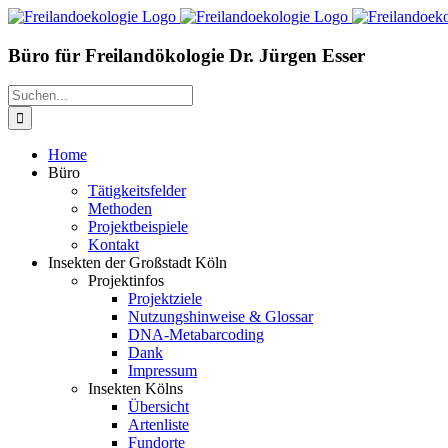
Zum
Inhalt
springen
Büro für Freilandökologie Dr. Jürgen Esser
Suche
nach:
Home
Büro
Tätigkeitsfelder
Methoden
Projektbeispiele
Kontakt
Insekten der Großstadt Köln
Projektinfos
Projektziele
Nutzungshinweise & Glossar
DNA-Metabarcoding
Dank
Impressum
Insekten Kölns
Übersicht
Artenliste
Fundorte