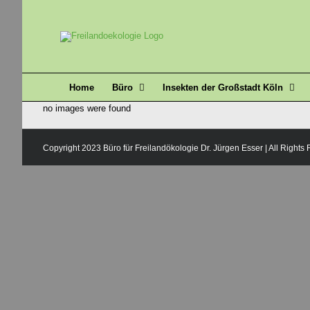
Zum
Inhalt
springen
Home
Büro
Insekten der Großstadt Köln
no images were found
Copyright 2023 Büro für Freilandökologie Dr. Jürgen Esser | All Rights